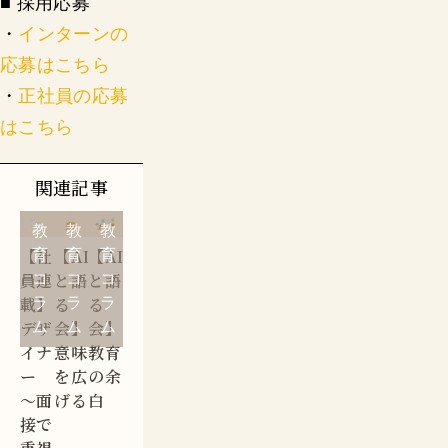
■ 採用応募
・
インターンの
応募はこちら
・
正社員の応募
はこちら
関連記事
教
教
教
【社
【AI
【AI
育
育
育
員連
と語
と語
コ
コ
コ
載】
る
る
ラ
ラ
ラ
デザ
会】
会】
ム
ム
ム
イナ
意味
教育
ー
を広
の余
〜面
げる
白
接で