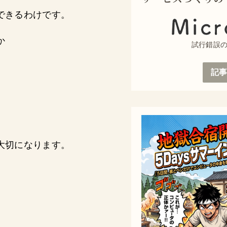
できるわけです。
か
試行錯誤
記
大切になります。