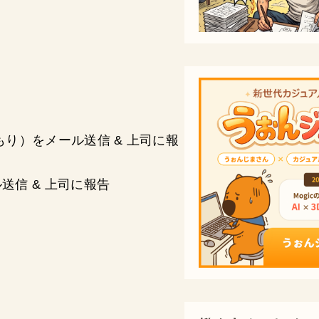
。
り）をメール送信 & 上司に報
信 & 上司に報告