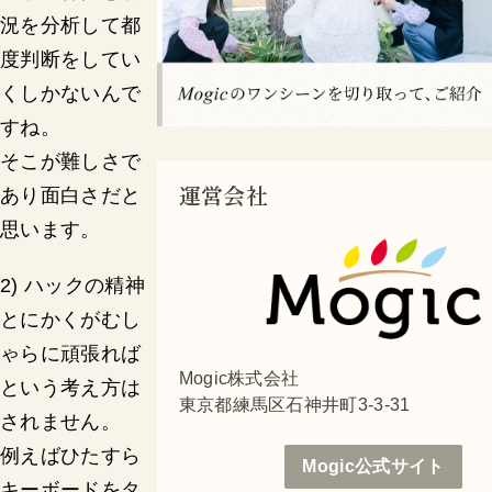
況を分析して都
度判断をしてい
くしかないんで
すね。
そこが難しさで
運営会社
あり面白さだと
思います。
2) ハックの精神
とにかくがむし
ゃらに頑張れば
Mogic株式会社
という考え方は
東京都練馬区石神井町3-3-31
されません。
例えばひたすら
Mogic公式サイト
キーボードをタ