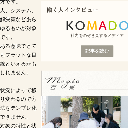
方です。
働く人インタビュー
人、システム、
解決策などあら
ゆるものが対象
社内をのぞき見するメディア
です。
ある意味でとて
記事を読む
もフラットな目
線といえるかも
しれません。
状況によって移
り変わるので方
法をテンプレ化
できません。
対象の特性と状