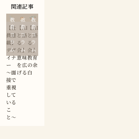
関連記事
教
教
教
【社
【AI
【AI
育
育
育
員連
と語
と語
コ
コ
コ
載】
る
る
ラ
ラ
ラ
デザ
会】
会】
ム
ム
ム
イナ
意味
教育
ー
を広
の余
〜面
げる
白
接で
重視
して
いる
こ
と〜