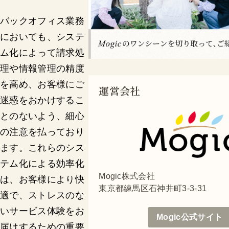
バックオフィス業務
においても、システ
ム化によって請求処
理や情報管理の精度
を高め、お客様にご
運営会社
迷惑をおかけするこ
とのないよう、細心
の注意を払っており
ます。これらのシス
テム化による効率化
Mogic株式会社
は、お客様により快
東京都練馬区石神井町3-3-31
適で、ストレスのな
いサービス体験をお
Mogic公式サイト
届けするための重要