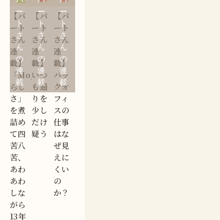
ー
ー
ー
【パ
【パ
【パ
ト
ト
ト
ート
ート
ート
さ
さ
さ
さん
さん
さん
ん
ん
ん
連
連
連
の
の
の
載】
載】
載】
連
連
連
「Mogic
いつ
バッ
載
載
載
らし
も通
クオ
さ」
りを
フィ
を煮
少し
スの
詰め
だけ
仕事
て四
疑う
はな
苦八
ぜ見
苦、
えに
あわ
くい
あわ
の
しな
か？
がら
13年