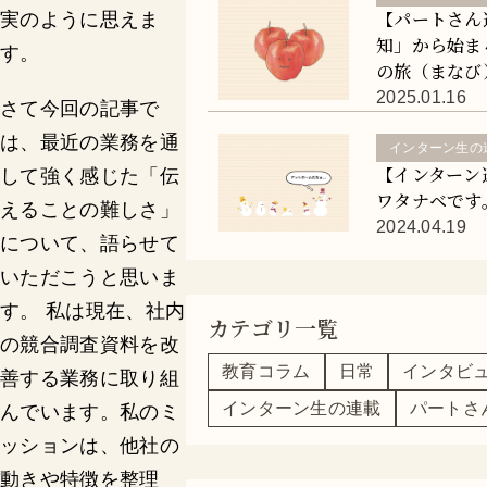
【パートさん
実のように思えま
知」から始ま
す。
の旅（まなび
2025.01.16
さて今回の記事で
は、最近の業務を通
インターン生の
【インターン
して強く感じた「伝
ワタナベです
えることの難しさ」
2024.04.19
について、語らせて
いただこうと思いま
す。 私は現在、社内
カテゴリ一覧
の競合調査資料を改
教育コラム
日常
インタビ
善する業務に取り組
インターン生の連載
パートさ
んでいます。私のミ
ッションは、他社の
動きや特徴を整理