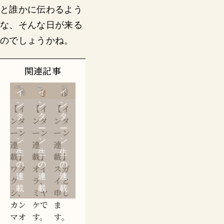
と誰かに伝わるよう
な、そんな日が来る
のでしょうかね。
関連記事
イ
イ
イ
ン
ン
ン
【イ
【イ
【イ
タ
タ
タ
ンタ
ンタ
ンタ
ー
ー
ー
ーン
ーン
ーン
ン
ン
ン
連
連
連
生
生
生
載】
載】
載】
の
の
の
ワタ
オイ
スガ
連
連
連
ク
ラ、
イと
載
載
載
シ、
ミヤ
申し
カン
ケで
ま
マオ
す。
す。