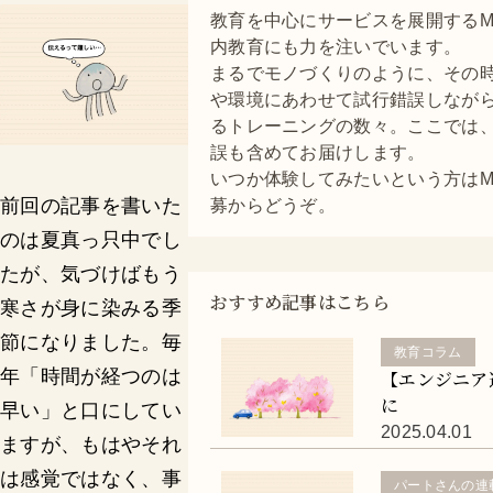
教育を中心にサービスを展開するMo
内教育にも力を注いでいます。
まるでモノづくりのように、その
や環境にあわせて試行錯誤しなが
るトレーニングの数々。ここでは
誤も含めてお届けします。
いつか体験してみたいという方はMo
前回の記事を書いた
募からどうぞ。
のは夏真っ只中でし
たが、気づけばもう
おすすめ記事はこちら
寒さが身に染みる季
節になりました。毎
教育コラム
年「時間が経つのは
【エンジニア
に
早い」と口にしてい
2025.04.01
ますが、もはやそれ
は感覚ではなく、事
パートさんの連