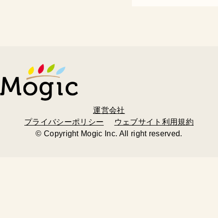
運営会社
プライバシーポリシー
ウェブサイト利用規約
© Copyright Mogic Inc. All right reserved.